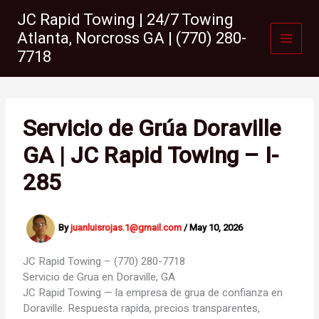
Skip
JC Rapid Towing | 24/7 Towing
to
Atlanta, Norcross GA | (770) 280-
content
7718
Servicio de Grúa Doraville
GA | JC Rapid Towing – I-
285
By
juanluisrojas.1@gmail.com
/
May 10, 2026
JC Rapid Towing – (770) 280-7718
Servicio de Grua en
Doraville, GA
JC Rapid Towing — la empresa de grua de confianza en
Doraville. Respuesta rapida, precios transparentes,