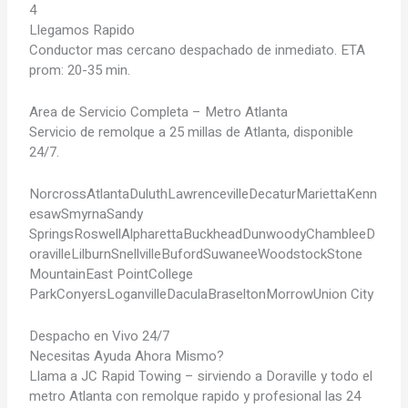
4
Llegamos Rapido
Conductor mas cercano despachado de inmediato. ETA
prom: 20-35 min.
Area de Servicio Completa – Metro Atlanta
Servicio de remolque a 25 millas de Atlanta, disponible
24/7.
Norcross
Atlanta
Duluth
Lawrenceville
Decatur
Marietta
Kenn
esaw
Smyrna
Sandy
Springs
Roswell
Alpharetta
Buckhead
Dunwoody
Chamblee
D
oraville
Lilburn
Snellville
Buford
Suwanee
Woodstock
Stone
Mountain
East Point
College
Park
Conyers
Loganville
Dacula
Braselton
Morrow
Union City
Despacho en Vivo 24/7
Necesitas Ayuda Ahora Mismo?
Llama a JC Rapid Towing – sirviendo a Doraville y todo el
metro Atlanta con remolque rapido y profesional las 24