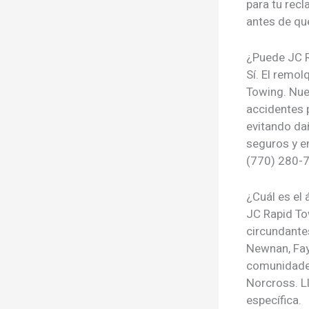
para tu rec
antes de q
¿Puede JC R
Sí. El remol
Towing. Nue
accidentes 
evitando da
seguros y e
(770) 280-
¿Cuál es el 
JC Rapid To
circundantes
Newnan, Faye
comunidade
Norcross. L
específica.