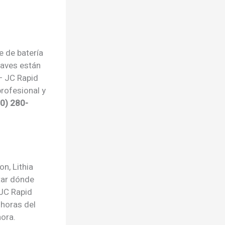
e de batería
laves están
— JC Rapid
rofesional y
0) 280-
on, Lithia
tar dónde
 JC Rapid
 horas del
ora.