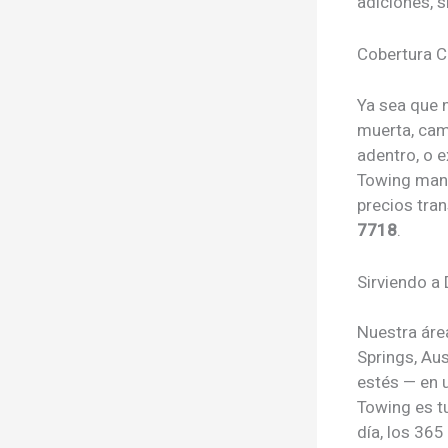
adiciones, s
Cobertura C
Ya sea que 
muerta, camb
adentro, o 
Towing mane
precios tra
7718
.
Sirviendo a
Nuestra área
Springs, Au
estés — en u
Towing es t
día, los 365