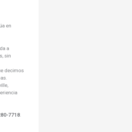
úa en
da a
, sin
ue decimos
sas.
lle,
eriencia
280-7718
.