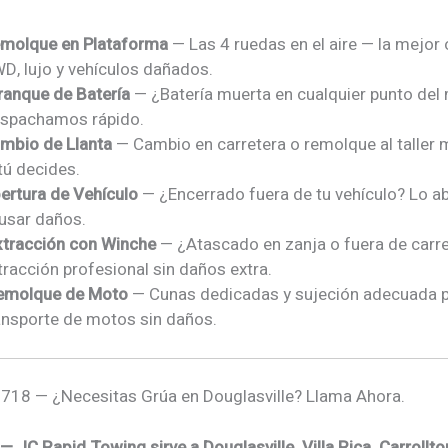
molque en Plataforma
— Las 4 ruedas en el aire — la mejor
D, lujo y vehículos dañados.
ranque de Batería
— ¿Batería muerta en cualquier punto del
spachamos rápido.
mbio de Llanta
— Cambio en carretera o remolque al taller
tú decides.
ertura de Vehículo
— ¿Encerrado fuera de tu vehículo? Lo a
usar daños.
Extracción con Winche
— ¿Atascado en zanja o fuera de carr
tracción profesional sin daños extra.
Remolque de Moto
— Cunas dedicadas y sujeción adecuada 
ansporte de motos sin daños.
718 — ¿Necesitas Grúa en Douglasville? Llama Ahora.
 JC Rapid Towing sirve a Douglasville, Villa Rica, Carrollton