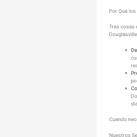
Por Qué los
Tres cosas 
Douglasville
De
cu
re
Pr
po
Co
Do
di
Cuando nece
Nuestros Se