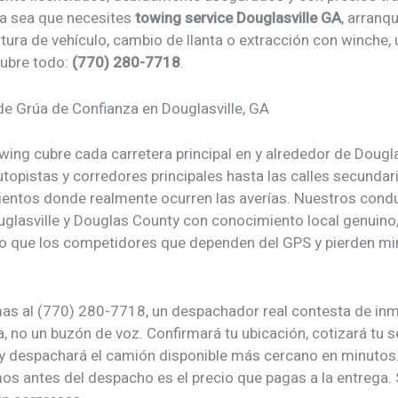
a sea que necesites
towing service Douglasville GA
, arranq
rtura de vehículo, cambio de llanta o extracción con winche, 
cubre todo:
(770) 280-7718
.
de Grúa de Confianza en Douglasville, GA
ing cubre cada carretera principal en y alrededor de Dougla
topistas y corredores principales hasta las calles secundar
entos donde realmente ocurren las averías. Nuestros cond
glasville y Douglas County con conocimiento local genuino,
do que los competidores que dependen del GPS y pierden m
as al (770) 280-7718, un despachador real contesta de in
 no un buzón de voz. Confirmará tu ubicación, cotizará tu s
y despachará el camión disponible más cercano en minutos. 
os antes del despacho es el precio que pagas a la entrega. 