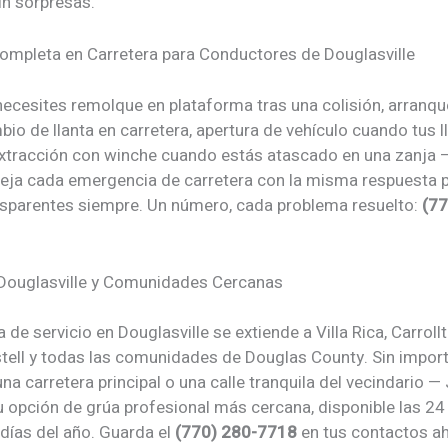
in sorpresas.
ompleta en Carretera para Conductores de Douglasville
necesites remolque en plataforma tras una colisión, arranqu
io de llanta en carretera, apertura de vehículo cuando tus l
extracción con winche cuando estás atascado en una zanja 
ja cada emergencia de carretera con la misma respuesta p
nsparentes siempre. Un número, cada problema resuelto:
(77
 Douglasville y Comunidades Cercanas
 de servicio en Douglasville se extiende a Villa Rica, Carrollt
stell y todas las comunidades de Douglas County. Sin impor
na carretera principal o una calle tranquila del vecindario —
u opción de grúa profesional más cercana, disponible las 24
 días del año. Guarda el
(770) 280-7718
en tus contactos ah