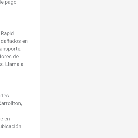
de pago
C Rapid
s dañados en
ransporte,
dores de
s. Llama al
ades
arrollton,
e en
ubicación