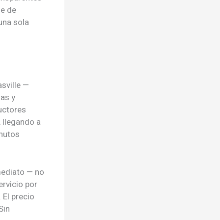
ue de
una sola
sville —
ias y
uctores
 llegando a
inutos
mediato — no
ervicio por
El precio
Sin