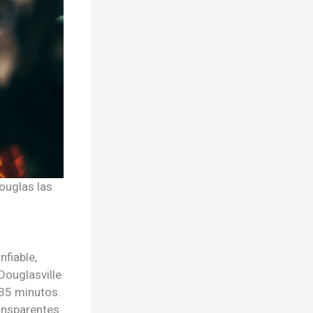
ouglas las
fiable,
Douglasville
35 minutos.
ansparentes