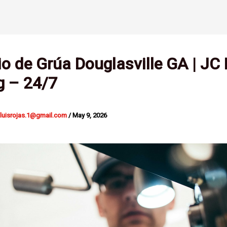
io de Grúa Douglasville GA | JC
g – 24/7
nluisrojas.1@gmail.com
/
May 9, 2026