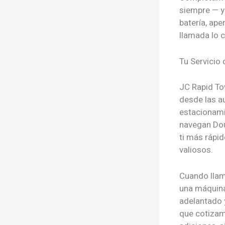
siempre — y
batería, ape
llamada lo 
Tu Servicio 
JC Rapid Tow
desde las au
estacionami
navegan Dou
ti más rápi
valiosos.
Cuando llam
una máquina,
adelantado 
que cotizam