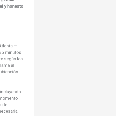
al y honesto
Atlanta —
a 35 minutos
te según las
Llama al
ubicación.
 incluyendo
el momento
n de
necesaria