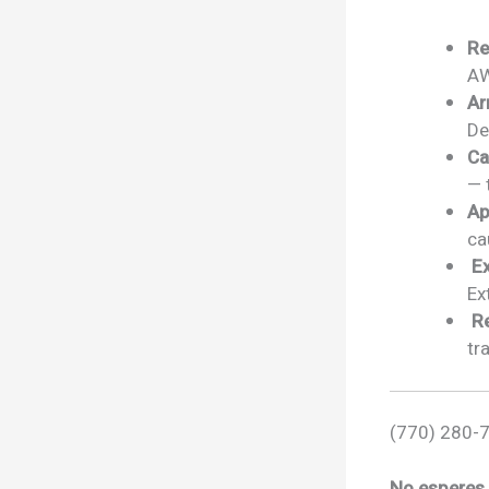
Re
AW
Ar
De
Ca
— 
Ap
ca
️ 
Ex
️ 
tr
(770) 280-7
No esperes —