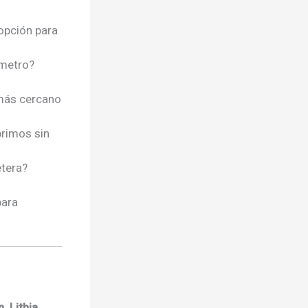
 opción para
 metro?
 más cercano
brimos sin
etera?
para
, Lithia