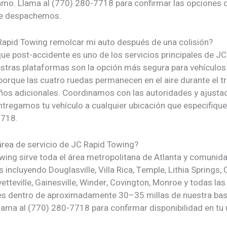
lamo. Llama al (770) 280-7718 para confirmar las opciones 
ue despachemos.
apid Towing remolcar mi auto después de una colisión?
que post-accidente es uno de los servicios principales de J
stras plataformas son la opción más segura para vehículo
porque las cuatro ruedas permanecen en el aire durante el t
ños adicionales. Coordinamos con las autoridades y ajusta
ntregamos tu vehículo a cualquier ubicación que especifique
7718.
área de servicio de JC Rapid Towing?
wing sirve toda el área metropolitana de Atlanta y comunid
 incluyendo Douglasville, Villa Rica, Temple, Lithia Springs, C
tteville, Gainesville, Winder, Covington, Monroe y todas las
s dentro de aproximadamente 30–35 millas de nuestra bas
lama al (770) 280-7718 para confirmar disponibilidad en tu 