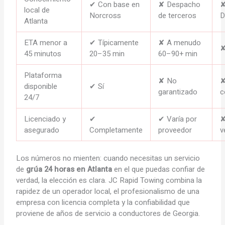
✔ Con base en
✘ Despacho
local de
Norcross
de terceros
D
Atlanta
ETA menor a
✔ Típicamente
✘ A menudo
✘
45 minutos
20–35 min
60–90+ min
Plataforma
✘ No
✘
disponible
✔ Sí
garantizado
c
24/7
Licenciado y
✔
✔ Varía por
✘
asegurado
Completamente
proveedor
v
Los números no mienten: cuando necesitas un servicio
de
grúa 24 horas en Atlanta
en el que puedas confiar de
verdad, la elección es clara. JC Rapid Towing combina la
rapidez de un operador local, el profesionalismo de una
empresa con licencia completa y la confiabilidad que
proviene de años de servicio a conductores de Georgia.