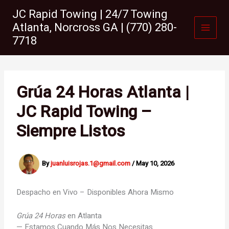
Skip
JC Rapid Towing | 24/7 Towing
to
Atlanta, Norcross GA | (770) 280-
content
7718
Grúa 24 Horas Atlanta |
JC Rapid Towing –
Siempre Listos
By
juanluisrojas.1@gmail.com
/
May 10, 2026
Despacho en Vivo – Disponibles Ahora Mismo
Grúa 24 Horas
en Atlanta
— Estamos Cuando Más Nos Necesitas