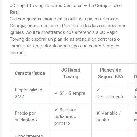
JC Rapid Towing vs.
Otras Opciones
— La Comparación
Real
Cuando quedas varado en la orilla de una carretera de
Georgia, tienes opciones. Pero no todas las opciones son
iguales. Aquí te mostramos qué diferencia a JC Rapid
Towing de esperar un plan de asistencia en carretera o
llamar a un operador desconocido que encontraste en
internet.
JC Rapid
Planes de
Característica
Towing
Seguro RSA
D
Disponibilidad
✔
✔ Sí – Siempre
24/7
Generalmente
I
✔ Siempre
Precio por
✘ Variable /
✘
cotizamos
adelantado
oculto
i
primero
Conocimiento