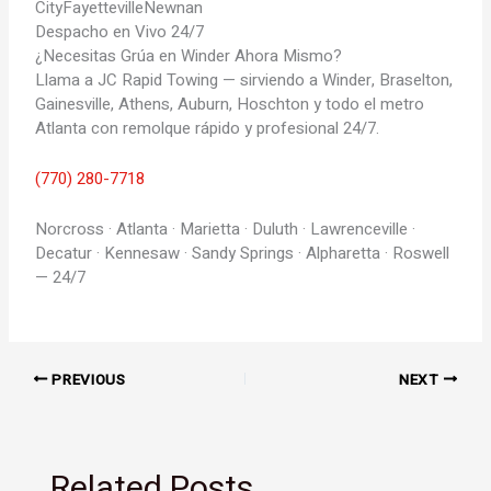
City
Fayetteville
Newnan
Despacho en Vivo 24/7
¿Necesitas Grúa en Winder Ahora Mismo?
Llama a JC Rapid Towing — sirviendo a Winder, Braselton,
Gainesville, Athens, Auburn, Hoschton y todo el metro
Atlanta con remolque rápido y profesional 24/7.
(770) 280-7718
Norcross · Atlanta · Marietta · Duluth · Lawrenceville ·
Decatur · Kennesaw · Sandy Springs · Alpharetta · Roswell
— 24/7
PREVIOUS
NEXT
Related Posts