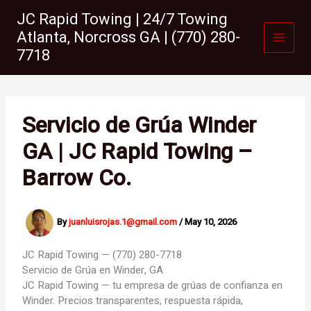
Skip
JC Rapid Towing | 24/7 Towing
to
Atlanta, Norcross GA | (770) 280-
content
7718
Servicio de Grúa Winder
GA | JC Rapid Towing –
Barrow Co.
By
juanluisrojas.1@gmail.com
/
May 10, 2026
JC Rapid Towing — (770) 280-7718
Servicio de Grúa en
Winder, GA
JC Rapid Towing — tu empresa de grúas de confianza en
Winder. Precios transparentes, respuesta rápida,