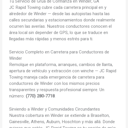
Tu Servicio de Grúa de
Confianza en Winder, GA
JC Rapid Towing cubre cada carretera principal en y
alrededor de Winder — desde las autopistas hasta las
calles secundarias y estacionamientos donde realmente
ocurren las averías. Nuestros conductores conocen el
área local sin depender de GPS, lo que se traduce en
llegadas más rápidas y menos estrés para ti.
Servicio Completo en Carretera para Conductores de
Winder
Remolque en plataforma, arranques, cambios de llanta,
apertura de vehículo y extracción con winche — JC Rapid
Towing maneja cada emergencia de carretera para
conductores de Winder con los mismos precios
transparentes y respuesta profesional siempre. Un
número:
(770) 280-7718
.
Sirviendo a Winder y Comunidades Circundantes
Nuestra cobertura en Winder se extiende a Braselton,
Gainesville, Athens, Auburn, Hoschton y más allá. Donde
quieras que estés, JC Rapid Towing es tu opción de grúa