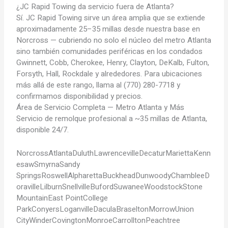
¿JC Rapid Towing da servicio fuera de Atlanta?
Sí. JC Rapid Towing sirve un área amplia que se extiende
aproximadamente 25–35 millas desde nuestra base en
Norcross — cubriendo no solo el núcleo del metro Atlanta
sino también comunidades periféricas en los condados
Gwinnett, Cobb, Cherokee, Henry, Clayton, DeKalb, Fulton,
Forsyth, Hall, Rockdale y alrededores. Para ubicaciones
más allá de este rango, llama al (770) 280-7718 y
confirmamos disponibilidad y precios.
Área de Servicio Completa — Metro Atlanta y Más
Servicio de remolque profesional a ~35 millas de Atlanta,
disponible 24/7.
Norcross
Atlanta
Duluth
Lawrenceville
Decatur
Marietta
Kenn
esaw
Smyrna
Sandy
Springs
Roswell
Alpharetta
Buckhead
Dunwoody
Chamblee
D
oraville
Lilburn
Snellville
Buford
Suwanee
Woodstock
Stone
Mountain
East Point
College
Park
Conyers
Loganville
Dacula
Braselton
Morrow
Union
City
Winder
Covington
Monroe
Carrollton
Peachtree