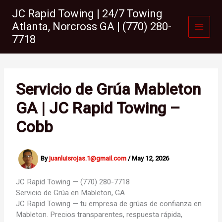
Skip
JC Rapid Towing | 24/7 Towing
to
Atlanta, Norcross GA | (770) 280-
content
7718
Servicio de Grúa Mableton
GA | JC Rapid Towing –
Cobb
By
juanluisrojas.1@gmail.com
/
May 12, 2026
JC Rapid Towing — (770) 280-7718
Servicio de Grúa en
Mableton, GA
JC Rapid Towing — tu empresa de grúas de confianza en
Mableton. Precios transparentes, respuesta rápida,