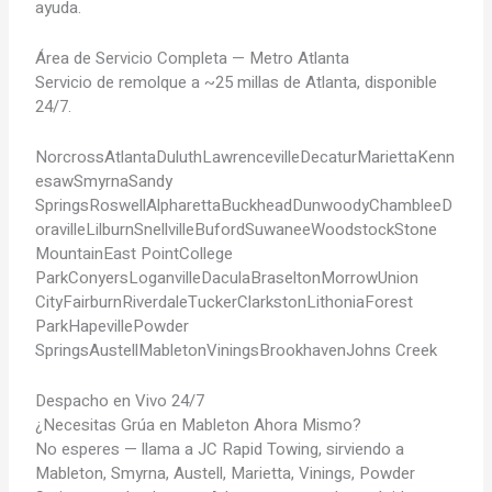
ayuda.
Área de Servicio Completa — Metro Atlanta
Servicio de remolque a ~25 millas de Atlanta, disponible
24/7.
Norcross
Atlanta
Duluth
Lawrenceville
Decatur
Marietta
Kenn
esaw
Smyrna
Sandy
Springs
Roswell
Alpharetta
Buckhead
Dunwoody
Chamblee
D
oraville
Lilburn
Snellville
Buford
Suwanee
Woodstock
Stone
Mountain
East Point
College
Park
Conyers
Loganville
Dacula
Braselton
Morrow
Union
City
Fairburn
Riverdale
Tucker
Clarkston
Lithonia
Forest
Park
Hapeville
Powder
Springs
Austell
Mableton
Vinings
Brookhaven
Johns Creek
Despacho en Vivo 24/7
¿Necesitas Grúa en Mableton Ahora Mismo?
No esperes — llama a JC Rapid Towing, sirviendo a
Mableton, Smyrna, Austell, Marietta, Vinings, Powder