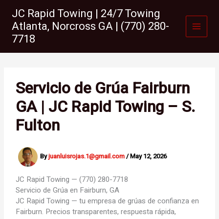
Skip
JC Rapid Towing | 24/7 Towing
to
Atlanta, Norcross GA | (770) 280-
content
7718
Servicio de Grúa Fairburn
GA | JC Rapid Towing – S.
Fulton
By
juanluisrojas.1@gmail.com
/
May 12, 2026
JC Rapid Towing — (770) 280-7718
Servicio de Grúa en
Fairburn, GA
JC Rapid Towing — tu empresa de grúas de confianza en
Fairburn. Precios transparentes, respuesta rápida,