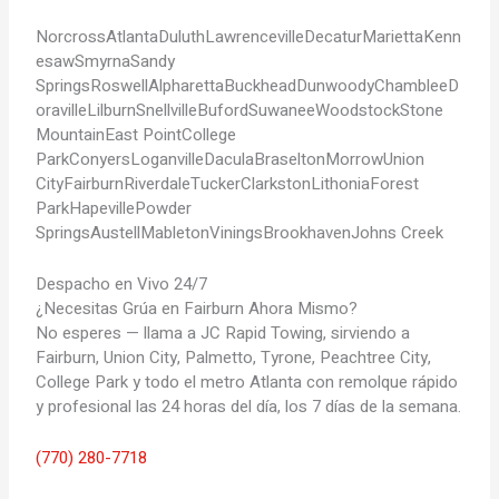
Norcross
Atlanta
Duluth
Lawrenceville
Decatur
Marietta
Kenn
esaw
Smyrna
Sandy
Springs
Roswell
Alpharetta
Buckhead
Dunwoody
Chamblee
D
oraville
Lilburn
Snellville
Buford
Suwanee
Woodstock
Stone
Mountain
East Point
College
Park
Conyers
Loganville
Dacula
Braselton
Morrow
Union
City
Fairburn
Riverdale
Tucker
Clarkston
Lithonia
Forest
Park
Hapeville
Powder
Springs
Austell
Mableton
Vinings
Brookhaven
Johns Creek
Despacho en Vivo 24/7
¿Necesitas Grúa en Fairburn Ahora Mismo?
No esperes — llama a JC Rapid Towing, sirviendo a
Fairburn, Union City, Palmetto, Tyrone, Peachtree City,
College Park y todo el metro Atlanta con remolque rápido
y profesional las 24 horas del día, los 7 días de la semana.
(770) 280-7718