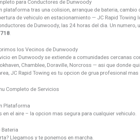
ompleto para Conductores de Dunwoody
plataforma tras una colision, arranque de bateria, cambio d
apertura de vehiculo en estacionamiento — JC Rapid Towing 
onductores de Dunwoody, las 24 horas del dia. Un numero, 
7718
.
brimos los Vecinos de Dunwoody
vicio en Dunwoody se extiende a comunidades cercanas c
ookhaven, Chamblee, Doraville, Norcross — asi que donde qu
 area, JC Rapid Towing es tu opcion de grua profesional mas
u Completo de Servicios
n Plataforma
 en el aire – la opcion mas segura para cualquier vehiculo.
 Bateria
rta? Llegamos y te ponemos en marcha.