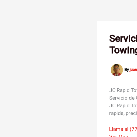
Skip
to
content
Servic
Towing
By
jua
JC Rapid T
Servicio de
JC Rapid To
rapida, prec
Llama al (7
Ver Mas →