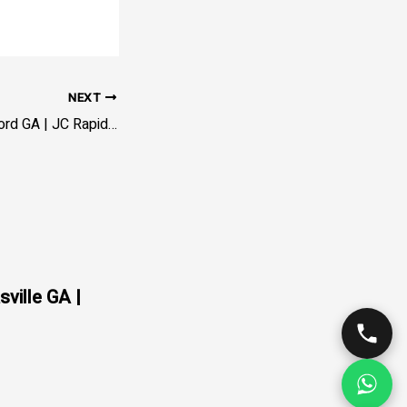
NEXT
Towing Service Buford GA | JC Rapid Towing – Hall/Gwinnett
sville GA |