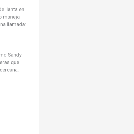
e llanta en
lo maneja
una llamada:
omo Sandy
ieras que
 cercana.