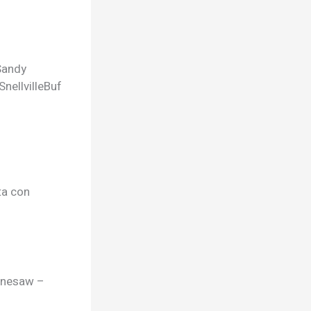
Sandy
Snellville
Buf
ta con
ennesaw –