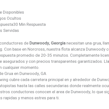
e Disponibles
gos Ocultos
spuesta
30 Min Respuesta
s Servidas
 conductores de
Dunwoody, Georgia
necesitan una grua, lla
g. Con base en Norcross, nuestra flota alcanza Dunwoody c
espuesta promedio de 20-35 minutos. Completamente licen
 asegurados y con precios transparentes garantizados. Ll
n cualquier momento.
 de Grua en Dunwoody, GA
wing cubre cada carretera principal en y alrededor de Dun
utopistas hasta las calles secundarias donde realmente ocu
estros conductores conocen el area de Dunwoody, lo que sig
s rapidas y menos estres para ti.