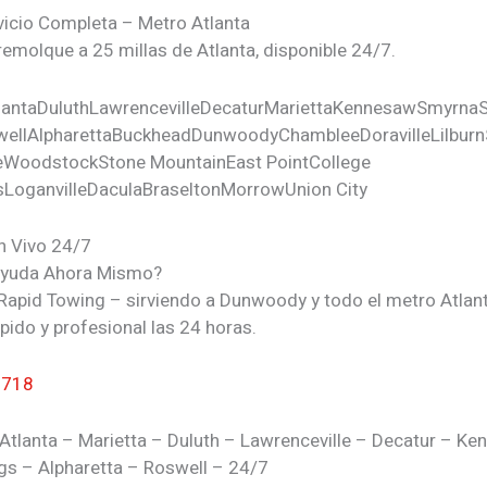
vicio Completa – Metro Atlanta
remolque a 25 millas de Atlanta, disponible 24/7.
lanta
Duluth
Lawrenceville
Decatur
Marietta
Kennesaw
Smyrna
ell
Alpharetta
Buckhead
Dunwoody
Chamblee
Doraville
Lilburn
e
Woodstock
Stone Mountain
East Point
College
s
Loganville
Dacula
Braselton
Morrow
Union City
n Vivo 24/7
Ayuda Ahora Mismo?
Rapid Towing – sirviendo a Dunwoody y todo el metro Atlan
pido y profesional las 24 horas.
7718
Atlanta – Marietta – Duluth – Lawrenceville – Decatur – K
gs – Alpharetta – Roswell – 24/7