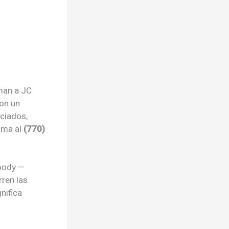
man a JC
on un
ciados,
ama al
(770)
woody —
rren las
nifica