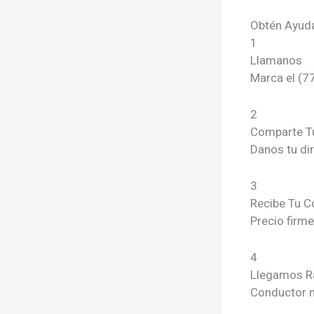
Obtén Ayuda
1
Llamanos
Marca el (7
2
Comparte T
Danos tu di
3
Recibe Tu C
Precio firm
4
Llegamos R
Conductor m