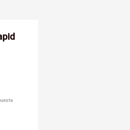
apid
puesta