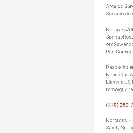
Area de Ser
Servicio de 
Norcross
At
Springs
Rosw
ord
Suwane
Park
Conyer
Despacho e
Necesitas 
Llama a JC 
remolque ra
(770) 280-
Norcross – 
Sandy Sprin