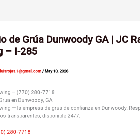
io de Grúa Dunwoody GA | JC R
 – I-285
nluisrojas.1@gmail.com
/
May 10, 2026
owing – (770) 280-7718
 Grua en
Dunwoody, GA
wing — la empresa de grua de confianza en Dunwoody. Res
ios transparentes, disponible 24/7.
70) 280-7718