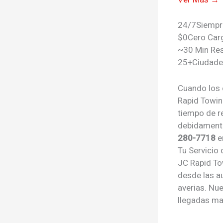
24/7
Siempr
$0
Cero Car
~30 Min Re
25+
Ciudade
Cuando los
Rapid Towin
tiempo de r
debidamente
280-7718
e
Tu
Servicio
JC Rapid To
desde las a
averias. Nu
llegadas ma