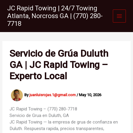
Skip
JC Rapid Towing | 24/7 Towing
to
Atlanta, Norcross GA | (770) 280-
content
7718
Servicio de Grúa Duluth
GA | JC Rapid Towing –
Experto Local
By
juanluisrojas.1@gmail.com
/
May 10, 2026
JC Rapid Towing – (770) 280-7718
Servicio de Grua en
Duluth, GA
JC Rapid Towing — la empresa de grua de confianza en
Duluth. Respuesta rapida, precios transparentes,