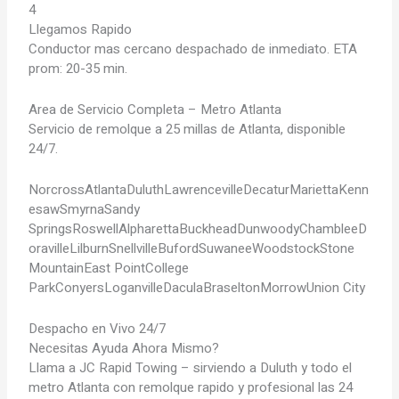
4
Llegamos Rapido
Conductor mas cercano despachado de inmediato. ETA
prom: 20-35 min.
Area de Servicio Completa – Metro Atlanta
Servicio de remolque a 25 millas de Atlanta, disponible
24/7.
Norcross
Atlanta
Duluth
Lawrenceville
Decatur
Marietta
Kenn
esaw
Smyrna
Sandy
Springs
Roswell
Alpharetta
Buckhead
Dunwoody
Chamblee
D
oraville
Lilburn
Snellville
Buford
Suwanee
Woodstock
Stone
Mountain
East Point
College
Park
Conyers
Loganville
Dacula
Braselton
Morrow
Union City
Despacho en Vivo 24/7
Necesitas Ayuda Ahora Mismo?
Llama a JC Rapid Towing – sirviendo a Duluth y todo el
metro Atlanta con remolque rapido y profesional las 24