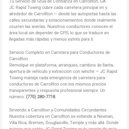
Tu Servicio de Grúa de
Confianza en Carrollton, GA
JC Rapid Towing cubre cada carretera principal en y
alrededor de Carrollton — desde las autopistas hasta las
calles secundarias y estacionamientos donde realmente
ocurren las averías. Nuestros conductores conocen el
área local sin depender de GPS, lo que se traduce en
llegadas más rápidas y menos estrés para ti.
Servicio Completo en Carretera para Conductores de
Carrollton
Remolque en plataforma, arranques, cambios de llanta,
apertura de vehículo y extracción con winche — JC Rapid
Towing maneja cada emergencia de carretera para
conductores de Carrollton con los mismos precios
transparentes y respuesta profesional siempre. Un
número:
(770) 280-7718
.
Sirviendo a Carrollton y Comunidades Circundantes
Nuestra cobertura en Carrollton se extiende a Newnan,
Villa Rica, Bremen, Douglasville, Temple y más allá. Donde
quieras que estés, JC Rapid Towing es tu opción de grúa