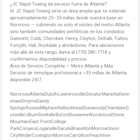
¿JC Rapid Towing da servicio fuera de Atlanta?
Sí. JC Rapid Towing sirve un área amplia que se extiende
aproximadamente 25–35 millas desde nuestra base en
Norcross — cubriendo no solo el núcleo del metro Atlanta
sino también comunidades periféricas en los condados
Gwinnett, Cobb, Cherokee, Henry, Clayton, DeKalb, Fulton,
Forsyth, Hall, Rockdale y alrededores. Para ubicaciones
más allá de este rango, llama al (770) 280-7718 y
confirmamos disponibilidad y precios.
Área de Servicio Completa — Metro Atlanta y Más
Servicio de remolque profesional a ~35 millas de Atlanta,
disponible 24/7.
Norcross
Atlanta
Duluth
Lawrenceville
Decatur
Marietta
Kenn
esaw
Smyrna
Sandy
Springs
Roswell
Alpharetta
Buckhead
Dunwoody
Chamblee
D
oraville
Lilburn
Snellville
Buford
Suwanee
Woodstock
Stone
Mountain
East Point
College
Park
Conyers
Loganville
Dacula
Braselton
Morrow
Union
City
Winder
Covington
Monroe
Carrollton
Peachtree