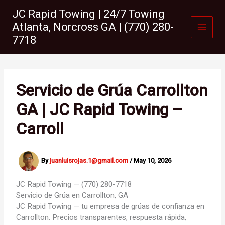
Skip
JC Rapid Towing | 24/7 Towing
to
Atlanta, Norcross GA | (770) 280-
content
7718
Servicio de Grúa Carrollton
GA | JC Rapid Towing –
Carroll
By
juanluisrojas.1@gmail.com
/
May 10, 2026
JC Rapid Towing — (770) 280-7718
Servicio de Grúa en
Carrollton, GA
JC Rapid Towing — tu empresa de grúas de confianza en
Carrollton. Precios transparentes, respuesta rápida,