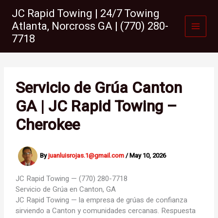
Skip
JC Rapid Towing | 24/7 Towing
to
Atlanta, Norcross GA | (770) 280-
content
7718
Servicio de Grúa Canton
GA | JC Rapid Towing –
Cherokee
By
juanluisrojas.1@gmail.com
/
May 10, 2026
JC Rapid Towing — (770) 280-7718
Servicio de Grúa en
Canton, GA
JC Rapid Towing — la empresa de grúas de confianza
sirviendo a Canton y comunidades cercanas. Respuesta