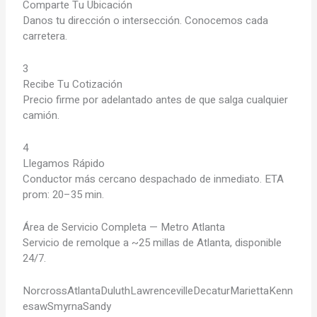
Comparte Tu Ubicación
Danos tu dirección o intersección. Conocemos cada
carretera.
3
Recibe Tu Cotización
Precio firme por adelantado antes de que salga cualquier
camión.
4
Llegamos Rápido
Conductor más cercano despachado de inmediato. ETA
prom: 20–35 min.
Área de Servicio Completa — Metro Atlanta
Servicio de remolque a ~25 millas de Atlanta, disponible
24/7.
Norcross
Atlanta
Duluth
Lawrenceville
Decatur
Marietta
Kenn
esaw
Smyrna
Sandy