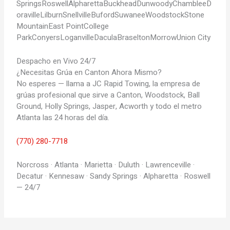
Springs
Roswell
Alpharetta
Buckhead
Dunwoody
Chamblee
D
oraville
Lilburn
Snellville
Buford
Suwanee
Woodstock
Stone
Mountain
East Point
College
Park
Conyers
Loganville
Dacula
Braselton
Morrow
Union City
Despacho en Vivo 24/7
¿Necesitas Grúa en Canton Ahora Mismo?
No esperes — llama a JC Rapid Towing, la empresa de
grúas profesional que sirve a Canton, Woodstock, Ball
Ground, Holly Springs, Jasper, Acworth y todo el metro
Atlanta las 24 horas del día.
(770) 280-7718
Norcross · Atlanta · Marietta · Duluth · Lawrenceville ·
Decatur · Kennesaw · Sandy Springs · Alpharetta · Roswell
— 24/7