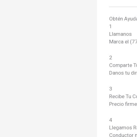
Obtén Ayuda
1
Llamanos
Marca el (7
2
Comparte T
Danos tu di
3
Recibe Tu C
Precio firm
4
Llegamos R
Conductor m