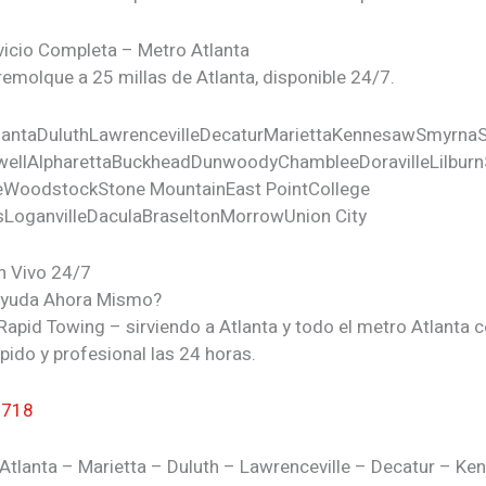
vicio Completa – Metro Atlanta
remolque a 25 millas de Atlanta, disponible 24/7.
lanta
Duluth
Lawrenceville
Decatur
Marietta
Kennesaw
Smyrna
ell
Alpharetta
Buckhead
Dunwoody
Chamblee
Doraville
Lilburn
e
Woodstock
Stone Mountain
East Point
College
s
Loganville
Dacula
Braselton
Morrow
Union City
n Vivo 24/7
Ayuda Ahora Mismo?
Rapid Towing – sirviendo a Atlanta y todo el metro Atlanta 
pido y profesional las 24 horas.
7718
Atlanta – Marietta – Duluth – Lawrenceville – Decatur – K