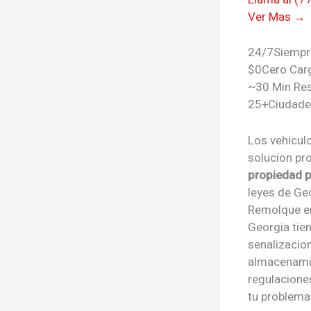
Ver Mas →
24/7
Siempr
$0
Cero Car
~30 Min Re
25+
Ciudade
Los vehicul
solucion pr
propiedad p
leyes de Ge
Remolque 
Georgia tie
senalizacion
almacenamie
regulacione
tu problema