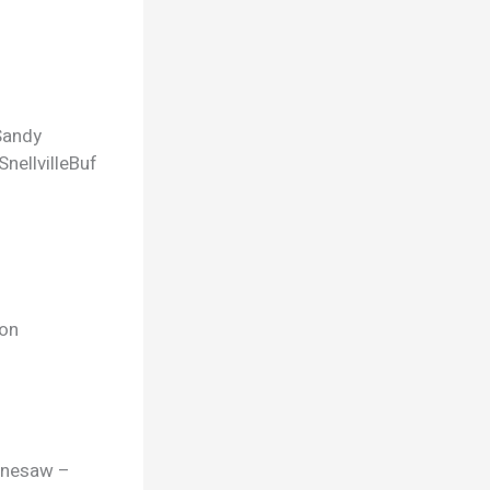
Sandy
Snellville
Buf
con
ennesaw –