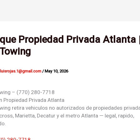
ue Propiedad Privada Atlanta 
 Towing
nluisrojas.1@gmail.com
/
May 10, 2026
owing – (770) 280-7718
n Propiedad Privada
Atlanta
wing retira vehiculos no autorizados de propiedades privad
cross, Marietta, Decatur y el metro Atlanta — legal, rapido,
do.
70) 280-7718