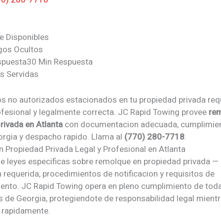
e Disponibles
gos Ocultos
spuesta
30 Min Respuesta
s Servidas
os no autorizados estacionados en tu propiedad privada req
ofesional y legalmente correcta. JC Rapid Towing provee
re
rivada en Atlanta
con documentacion adecuada, cumplimien
orgia y despacho rapido. Llama al
(770) 280-7718
.
en
Propiedad Privada
Legal y Profesional en Atlanta
ne leyes especificas sobre remolque en propiedad privada —
 requerida, procedimientos de notificacion y requisitos de
nto. JC Rapid Towing opera en pleno cumplimiento de toda
s de Georgia, protegiendote de responsabilidad legal mientr
 rapidamente.