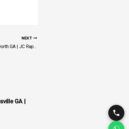
NEXT
Towing Service Acworth GA | JC Rapid Towing – Cherokee/Cobb
sville GA |