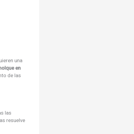
uieren una
molque en
to de las
s las
as resuelve