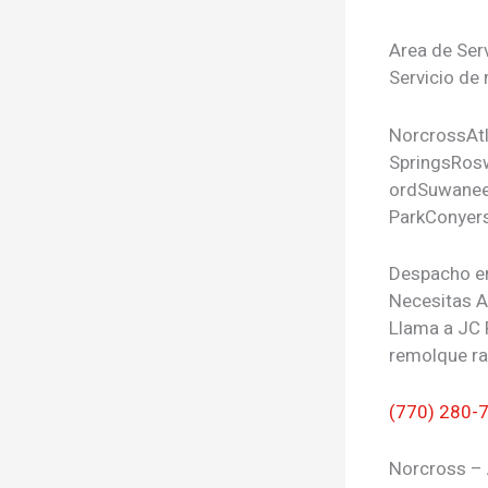
Area de Ser
Servicio de 
Norcross
At
Springs
Rosw
ord
Suwane
Park
Conyer
Despacho e
Necesitas 
Llama a JC 
remolque ra
(770) 280-
Norcross – 