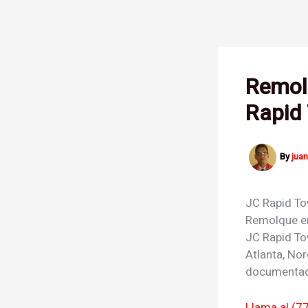
Skip
to
content
Remolq
Rapid
By
jua
JC Rapid T
Remolque e
JC Rapid To
Atlanta, Nor
documenta
Llama al (7