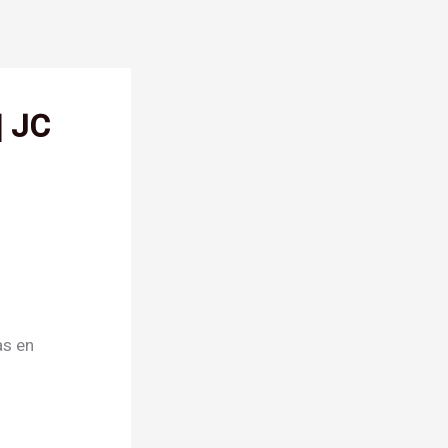
| JC
as en