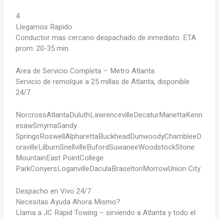
4
Llegamos Rapido
Conductor mas cercano despachado de inmediato. ETA
prom: 20-35 min.
Area de Servicio Completa – Metro Atlanta
Servicio de remolque a 25 millas de Atlanta, disponible
24/7.
Norcross
Atlanta
Duluth
Lawrenceville
Decatur
Marietta
Kenn
esaw
Smyrna
Sandy
Springs
Roswell
Alpharetta
Buckhead
Dunwoody
Chamblee
D
oraville
Lilburn
Snellville
Buford
Suwanee
Woodstock
Stone
Mountain
East Point
College
Park
Conyers
Loganville
Dacula
Braselton
Morrow
Union City
Despacho en Vivo 24/7
Necesitas Ayuda Ahora Mismo?
Llama a JC Rapid Towing – sirviendo a Atlanta y todo el