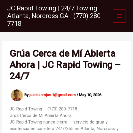
Skip
JC Rapid Towing | 24/7 Towing
to
Atlanta, Norcross GA | (770) 280-
content
7718
Grúa Cerca de Mí Abierta
Ahora | JC Rapid Towing –
24/7
By
juanluisrojas.1@gmail.com
/
May 10, 2026
JC Rapid Towing – (770) 280-7718
Grua Cerca de Mi
Abierta Ahora
JC Rapid Towing nunca cierra — servicio de grua y
asistencia en carretera 24/7/365 en Atlanta, Norcross y