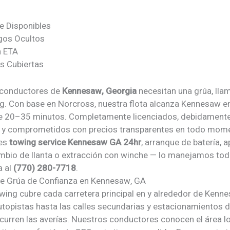
e Disponibles
gos Ocultos
n ETA
s Cubiertas
 conductores de
Kennesaw, Georgia
necesitan una grúa, lla
g. Con base en Norcross, nuestra flota alcanza Kennesaw e
e 20–35 minutos. Completamente licenciados, debidament
y comprometidos con precios transparentes en todo mome
tes
towing service Kennesaw GA 24hr
, arranque de batería, 
ambio de llanta o extracción con winche — lo manejamos to
a al
(770) 280-7718
.
 de Grúa de
Confianza en Kennesaw, GA
wing cubre cada carretera principal en y alrededor de Kenn
utopistas hasta las calles secundarias y estacionamientos 
urren las averías. Nuestros conductores conocen el área loc