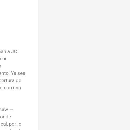
man a JC
n un
e
nto. Ya sea
apertura de
do con una
esaw —
donde
al, por lo