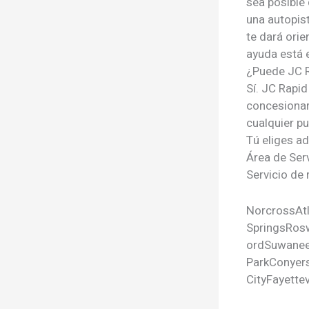
sea posible
una autopis
te dará orie
ayuda está 
¿Puede JC Ra
Sí. JC Rapid
concesionar
cualquier p
Tú eliges a
Área de Ser
Servicio de 
Norcross
At
Springs
Rosw
ord
Suwane
Park
Conyer
City
Fayettev