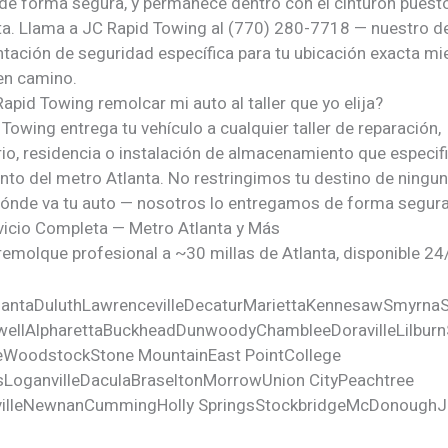
 de forma segura, y permanece dentro con el cinturón puesto
ta. Llama a JC Rapid Towing al (770) 280-7718 — nuestro 
ntación de seguridad específica para tu ubicación exacta mi
en camino.
pid Towing remolcar mi auto al taller que yo elija?
 Towing entrega tu vehículo a cualquier taller de reparación,
io, residencia o instalación de almacenamiento que especif
unto del metro Atlanta. No restringimos tu destino de ningu
dónde va tu auto — nosotros lo entregamos de forma segura
vicio Completa — Metro Atlanta y Más
remolque profesional a ~30 millas de Atlanta, disponible 24
lanta
Duluth
Lawrenceville
Decatur
Marietta
Kennesaw
Smyrna
ell
Alpharetta
Buckhead
Dunwoody
Chamblee
Doraville
Lilburn
e
Woodstock
Stone Mountain
East Point
College
s
Loganville
Dacula
Braselton
Morrow
Union City
Peachtree
ille
Newnan
Cumming
Holly Springs
Stockbridge
McDonough
J