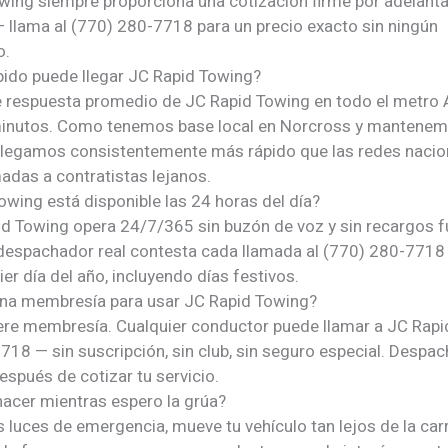
wing siempre proporciona una cotización firme por adelant
 llama al (770) 280-7718 para un precio exacto sin ningún
o.
pido puede llegar JC Rapid Towing?
e respuesta promedio de JC Rapid Towing en todo el metro 
nutos. Como tenemos base local en Norcross y mantenemo
, llegamos consistentemente más rápido que las redes nacio
adas a contratistas lejanos.
owing está disponible las 24 horas del día?
id Towing opera 24/7/365 sin buzón de voz y sin recargos f
 despachador real contesta cada llamada al (770) 280-7718 
ier día del año, incluyendo días festivos.
na membresía para usar JC Rapid Towing?
ere membresía. Cualquier conductor puede llamar a JC Rapi
718 — sin suscripción, sin club, sin seguro especial. Desp
spués de cotizar tu servicio.
acer mientras espero la grúa?
s luces de emergencia, mueve tu vehículo tan lejos de la ca