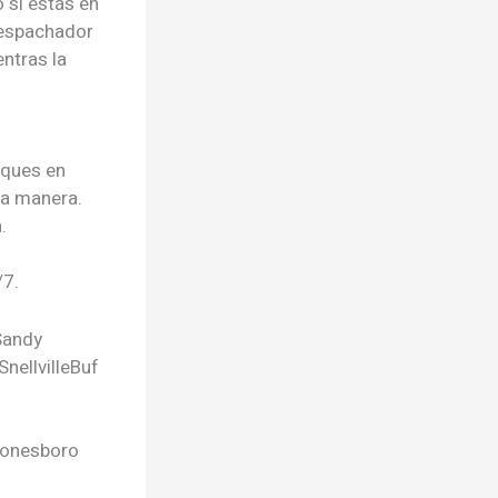
 si estás en
despachador
entras la
iques en
na manera.
.
/7.
Sandy
Snellville
Buf
onesboro