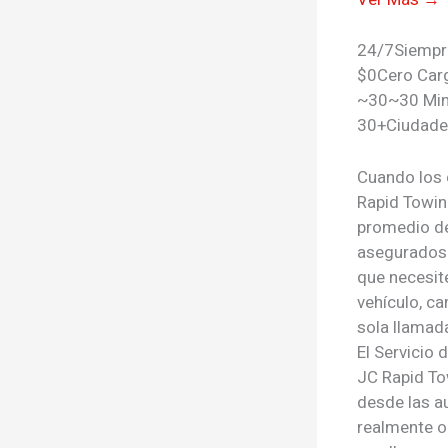
24/7
Siempr
$0
Cero Car
~30
~30 Mi
30+
Ciudade
Cuando los
Rapid Towin
promedio d
asegurados 
que necesi
vehículo, c
sola llamad
El Servicio
JC Rapid To
desde las a
realmente oc