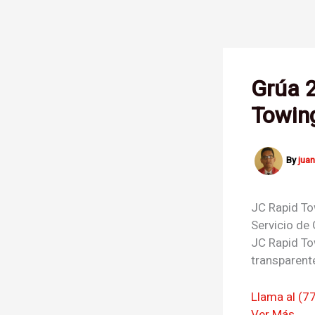
Skip
to
content
Grúa 
Towin
By
jua
JC Rapid T
Servicio de
JC Rapid To
transparente
Llama al (7
Ver Más →