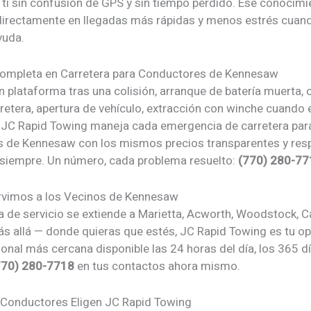
 ti sin confusión de GPS y sin tiempo perdido. Ese conocimi
directamente en llegadas más rápidas y menos estrés cua
yuda.
ompleta en Carretera para Conductores de Kennesaw
 plataforma tras una colisión, arranque de batería muerta,
rretera, apertura de vehículo, extracción con winche cuando 
JC Rapid Towing maneja cada emergencia de carretera par
 de Kennesaw con los mismos precios transparentes y res
 siempre. Un número, cada problema resuelto:
(770) 280-77
rvimos a los Vecinos de Kennesaw
a de servicio se extiende a Marietta, Acworth, Woodstock, C
s allá — donde quieras que estés, JC Rapid Towing es tu o
onal más cercana disponible las 24 horas del día, los 365 dí
770) 280-7718
en tus contactos ahora mismo.
 Conductores Eligen JC Rapid Towing