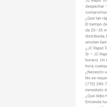
JC Rapid To
despachar —
compromis
¿Qué tan rá
El tiempo d
de 20–35 mi
distribuida
enrutan llam
¿JC Rapid T
Sí — JC Rap
horario. Un
hora, cualqu
¿Necesito u
No se requi
(770) 280-7
inmediato de
¿Qué debo h
Enciende tu