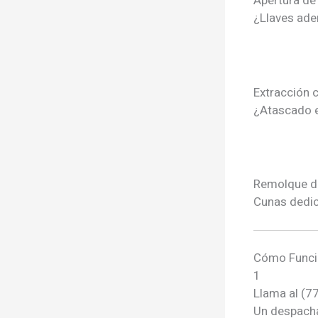
Apertura de
¿Llaves ade
Extracción 
¿Atascado e
Remolque d
Cunas dedic
Cómo Funci
1
Llama al (7
Un despacha