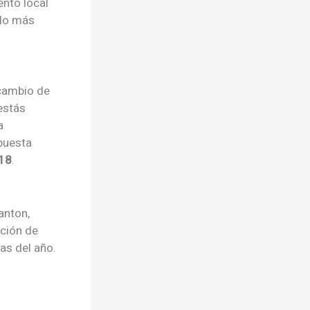
ento local
ndo más
 cambio de
estás
a
puesta
18
.
anton,
pción de
as del año.