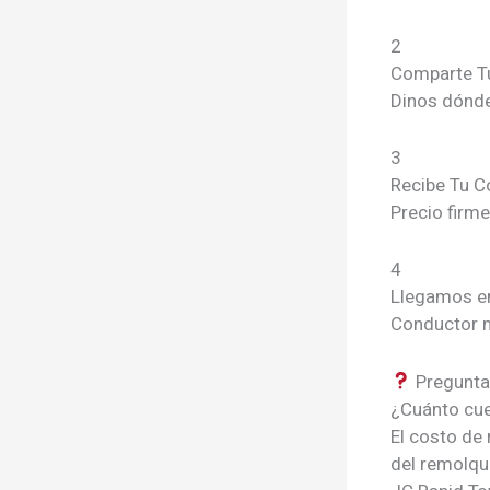
2
Comparte T
Dinos dónde
3
Recibe Tu C
Precio firm
4
Llegamos e
Conductor m
Pregunta
¿Cuánto cue
El costo de 
del remolque