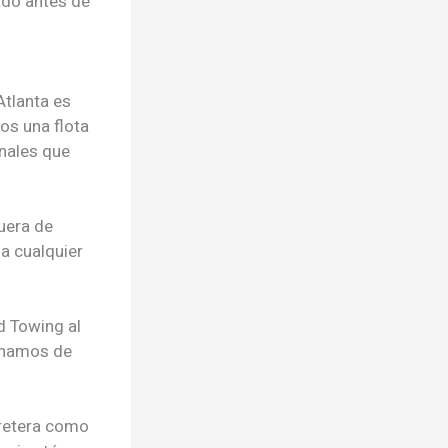
ado antes de
Atlanta es
s una flota
nales que
uera de
a cualquier
d Towing al
achamos de
rretera como