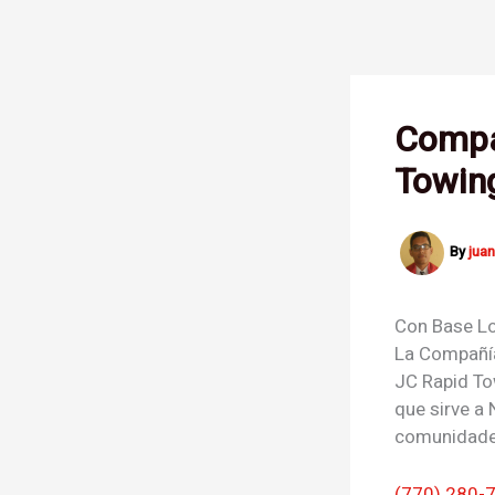
Skip
to
content
Compa
Towin
By
jua
Con Base Lo
La
Compañía
JC Rapid To
que sirve a 
comunidades
(770) 280-