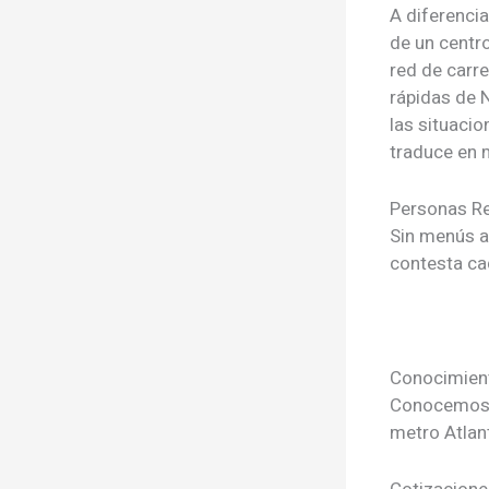
A diferenci
de un centr
red de carr
rápidas de 
las situaci
traduce en 
Personas R
Sin menús a
contesta ca
Conocimient
Conocemos c
metro Atlan