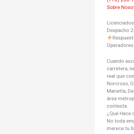
Sobre Noso
Licenciado
Despacho 2
Respuest
Operadores 
Cuando esc
carretera, 
real que co
Norcross, Ge
Marietta, De
área metrop
contesta.
¿Qué Hace 
No toda emp
merece tu l