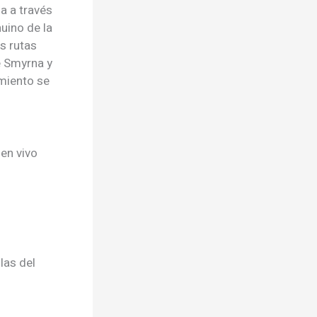
a a través
uino de la
s rutas
e Smyrna y
imiento se
en vivo
las del