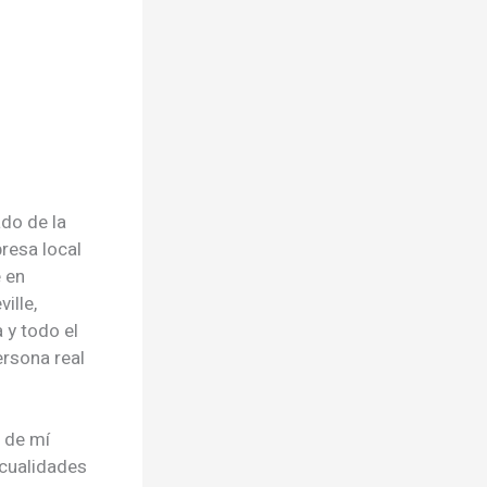
ado de la
resa local
e en
ille,
 y todo el
rsona real
 de mí
 cualidades