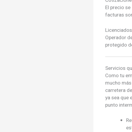
Cotizacione
El precio s
facturas so
Licenciado
Operador de
protegido d
Servicios
qu
Como tu emp
mucho más q
carretera d
ya sea que e
punto inter
Re
es