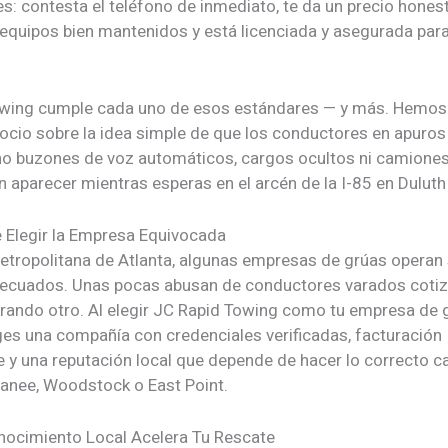
s: contesta el teléfono de inmediato, te da un precio hones
e equipos bien mantenidos y está licenciada y asegurada par
wing cumple cada uno de esos estándares — y más. Hemos
ocio sobre la idea simple de que los conductores en apuro
 no buzones de voz automáticos, cargos ocultos ni camione
 aparecer mientras esperas en el arcén de la I-85 en Duluth 
e Elegir la Empresa Equivocada
etropolitana de Atlanta, algunas empresas de grúas operan s
ecuados. Unas pocas abusan de conductores varados coti
brando otro. Al elegir JC Rapid Towing como tu empresa de
iges una compañía con credenciales verificadas, facturación
e y una reputación local que depende de hacer lo correcto c
anee, Woodstock o East Point.
ocimiento Local Acelera Tu Rescate