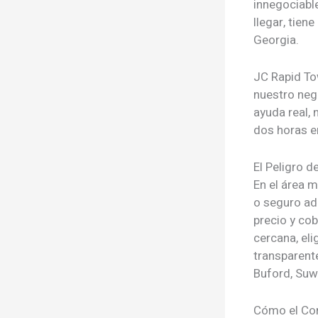
innegociable
llegar, tien
Georgia.
JC Rapid To
nuestro neg
ayuda real,
dos horas en
El Peligro d
En el área m
o seguro ad
precio y co
cercana, el
transparent
Buford, Suw
Cómo el Con