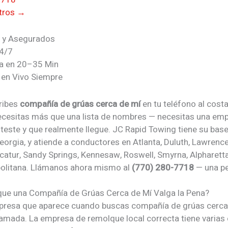
tros →
s y Asegurados
4/7
a en 20–35 Min
en Vivo Siempre
ribes
compañía de grúas cerca de mí
en tu teléfono al cost
necesitas más que una lista de nombres — necesitas una emp
nteste y que realmente llegue. JC Rapid Towing tiene su bas
orgia, y atiende a conductores en Atlanta, Duluth, Lawrencev
catur, Sandy Springs, Kennesaw, Roswell, Smyrna, Alpharetta
olitana. Llámanos ahora mismo al
(770) 280-7718
— una pe
que una
Compañía de Grúas Cerca de Mí
Valga la Pena?
resa que aparece cuando buscas compañía de grúas cerca
lamada. La empresa de remolque local correcta tiene varias