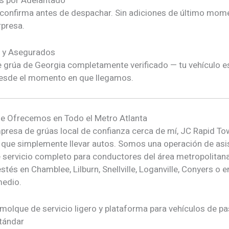
s por Adelantado
e confirma antes de despachar. Sin adiciones de último mom
rpresa.
s y Asegurados
 grúa de Georgia completamente verificado — tu vehículo e
esde el momento en que llegamos.
e Ofrecemos en Todo el Metro Atlanta
resa de grúas local de confianza cerca de mí, JC Rapid To
ue simplemente llevar autos. Somos una operación de asi
e servicio completo para conductores del área metropolitana
stés en Chamblee, Lilburn, Snellville, Loganville, Conyers o e
medio.
molque de servicio ligero y plataforma para vehículos de p
tándar