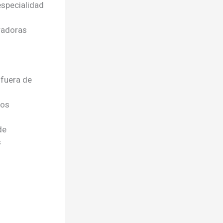
especialidad
radoras
 fuera de
nos
de
s