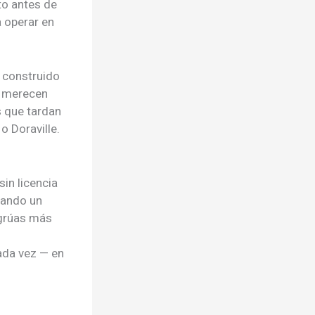
to antes de
a operar en
 construido
s merecen
s que tardan
o Doraville.
in licencia
zando un
 grúas más
ada vez — en