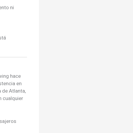
ento ni
stá
wing hace
stencia en
 de Atlanta,
n cualquier
asajeros